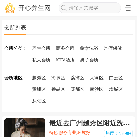
会所列表
会所分类：
养生会所
商务会所
桑拿洗浴
足疗保健
私人会所
KTV酒店
男子会所
会所地区：
越秀区
海珠区
‌荔湾区
天河区
白云区
黄埔区
‌番禺区
花都区
南沙区
增城区
从化区
最近去广州越秀区附近洗浴，技师按的很舒服，强烈推荐
特色:服务专业,环境好
热度：45490+