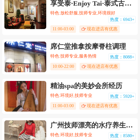
享受泰·Enjoy Tai·泰式古法按摩
特色:放松舒服,技师专业,环境很好
热度：6943+
11:00-03:00
现在进店有优惠
席仁堂推拿按摩脊柱调理
特色:技师专业,服务热情
热度：8088+
10:00-22:00
现在进店有优惠
精油spa的美妙会所经历
特色:环境好,技师专业
热度：5920+
11:00-03:00
现在进店有优惠
广州技师漂亮的水疗养生会所，技师专业服务细心周到
特色:环境好,技师专业
热度：8580+