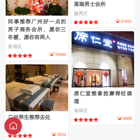
高端男士会所
越秀区
65045
同事推荐广州好一点的
男子商务会所，愿你三
冬暖，愿你有两人
黄埔区
59660
席仁堂推拿按摩脊柱调
理
海珠区
广州养生推荐去处
8088
荔湾区
3034