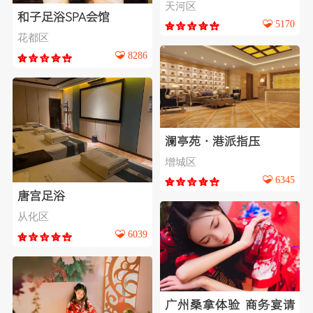
天河区
和子足浴SPA会馆
5170
花都区
8286
澜亭苑·港派指压
增城区
6345
唐宫足浴
从化区
6039
广州桑拿体验 商务宴请