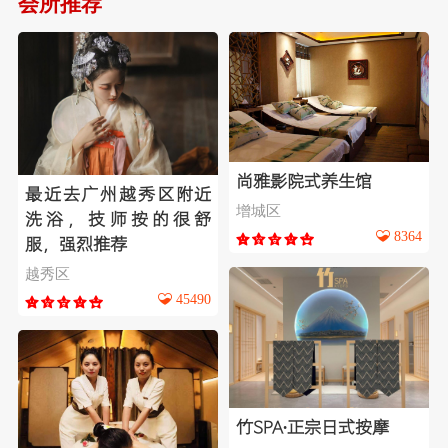
会所推荐
尚雅影院式养生馆
最近去广州越秀区附近
增城区
洗浴，技师按的很舒
8364
服，强烈推荐
越秀区
45490
竹SPA∙正宗日式按摩