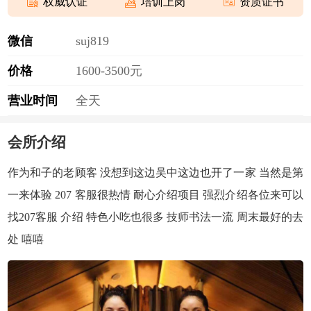
权威认证
培训上岗
资质证书
微信
s
u
j
8
1
9
价格
1600-3500元
营业时间
全天
会所介绍
作为和子的老顾客 没想到这边吴中这边也开了一家 当然是第
一来体验 207 客服很热情 耐心介绍项目 强烈介绍各位来可以
找207客服 介绍 特色小吃也很多
技师
书法一流 周末最好的去
处 嘻嘻