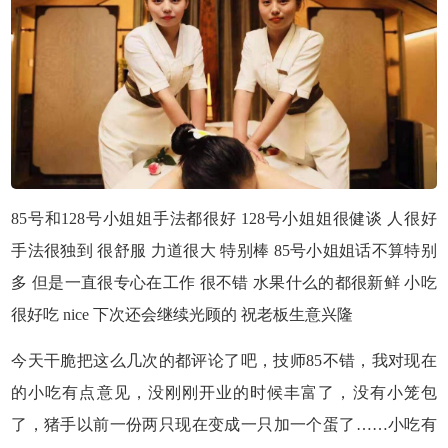
85号和128号小姐姐
手法
都很好 128号小姐姐很健谈 人很好
手法
很独到 很舒服 力道很大 特别棒 85号小姐姐话不算特别
多 但是一直很专心在工作 很不错 水果什么的都很新鲜 小吃
很好吃 nice 下次还会继续光顾的 祝老板生意兴隆
今天干脆把这么几次的都评论了吧，
技师
85不错，我对现在
的小吃有点意见，没刚刚开业的时候丰富了，没有小笼包
了，猪手以前一份两只现在变成一只加一个蛋了……小吃有