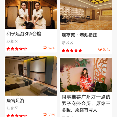
和子足浴SPA会馆
澜亭苑·港派指压
花都区
增城区
8286
6345
同事推荐广州好一点的
唐宫足浴
男子商务会所，愿你三
从化区
冬暖，愿你有两人
6039