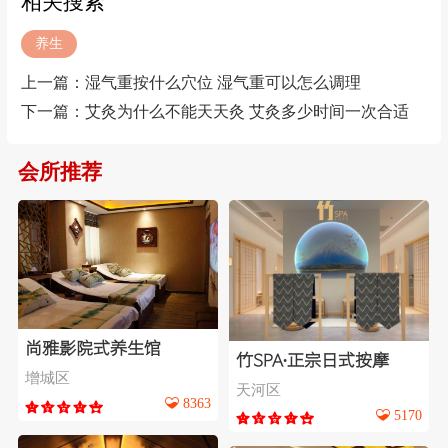
相关搜索
养生
上一篇：
湿气重按什么穴位 湿气重可以怎么调理
下一篇：
艾灸为什么不能天天灸 艾灸多少时间一次合适
会所推荐
尚雅影院式养生馆
竹SPA∙正宗日式按摩
增城区
天河区
8363
5170