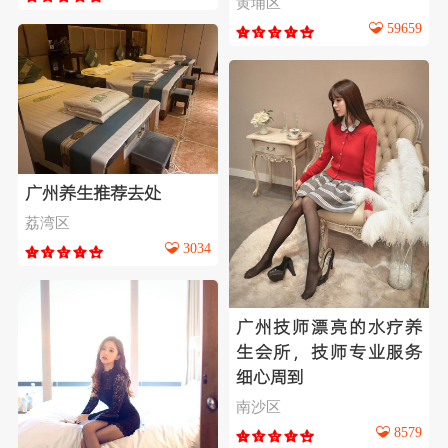
黄埔区
59659
广州养生推荐去处
荔湾区
3034
广州技师漂亮的水疗养
生会所，技师专业服务
细心周到
南沙区
8579