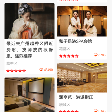
和子足浴SPA会馆
最近去广州越秀区附近
花都区
洗浴，技师按的很舒
8286
服，强烈推荐
越秀区
45490
澜亭苑·港派指压
增城区
6345