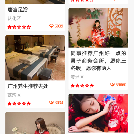
唐宫足浴
从化区
6039
同事推荐广州好一点的
男子商务会所，愿你三
冬暖，愿你有两人
黄埔区
59660
广州养生推荐去处
荔湾区
3034