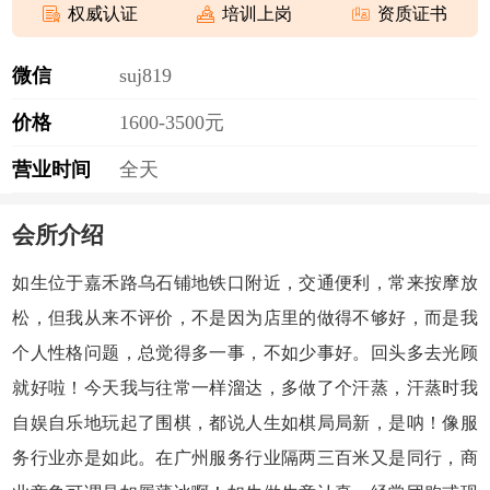
权威认证
培训上岗
资质证书
微信
s
u
j
8
1
9
价格
1600-3500元
营业时间
全天
会所介绍
如生位于嘉禾路乌石铺地铁口附近，交通便利，常来
按摩
放
松，但我从来不评价，不是因为店里的做得不够好，而是我
个人性格问题，总觉得多一事，不如少事好。回头多去光顾
就好啦！今天我与往常一样溜达，多做了个汗蒸，汗蒸时我
自娱自乐地玩起了围棋，都说人生如棋局局新，是呐！像服
务行业亦是如此。在广州服务行业隔两三百米又是同行，商