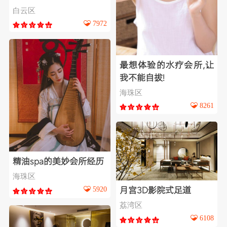
白云区
7972
最想体验的水疗会所,让
我不能自拔!
海珠区
8261
精油spa的美妙会所经历
海珠区
5920
月宫3D影院式足道
荔湾区
6108