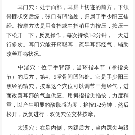
耳门穴：处于面部，耳屏上切迹的前方，下颌
骨髁状突后缘，张口有凹陷处，归属于手少阳三焦
经。按摩方法是用食指或中指稍用力按压，按压一
下松开一下，反复操作，每次持续1-2分钟，一天进
行多次。耳门穴能开窍聪耳，疏导耳部经气，辅助
改善耳鸣状况。
中渚穴：位于手背部，当环指本节（掌指关
节）的后方，第4、5掌骨间凹陷处。它是手少阳三
焦经的输穴，按摩这个穴位可以调节三焦经气，进
而改善耳部的气血供应。用拇指指尖掐按，力度稍
重，以产生明显的酸胀感为度，掐按1-2分钟，然后
松开，反复进行，双侧穴位交替按摩。
太溪穴：在足内侧，内踝后方，当内踝尖与跟