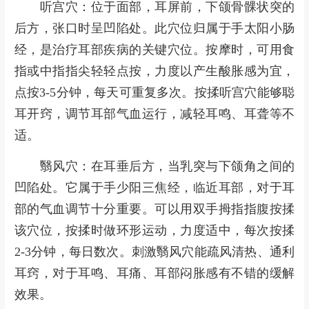
听宫穴：位于面部，耳屏前，下颌骨髁状突的
后方，张口时呈凹陷处。此穴位归属于手太阳小肠
经，是治疗耳部疾病的关键穴位。按摩时，可用食
指或中指指尖轻轻点按，力度以产生酸胀感为宜，
点按3-5分钟，每天可重复多次。按揉听宫穴能够聪
耳开窍，调节耳部气血运行，减轻耳鸣、耳聋等不
适。
翳风穴：在耳垂后方，当乳突与下颌角之间的
凹陷处。它属于手少阳三焦经，临近耳部，对于耳
部的气血调节十分重要。可以用双手拇指指腹按揉
该穴位，按揉时做环形运动，力度适中，每次按揉
2-3分钟，每日数次。刺激翳风穴能疏风清热、通利
耳窍，对于耳鸣、耳痛、耳部闷胀感有不错的缓解
效果。