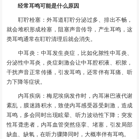
经常耳鸣可能是什么原因
耵聍栓塞：外耳道耵聍分泌过多、排出不畅，
就会堆积形成栓塞，阻塞声音传导，产生耳鸣，这
类耳鸣通常在耵聍清理后就会消失。
中耳炎：中耳发生炎症，比如化脓性中耳炎、
分泌性中耳炎，炎症刺激会让中耳腔积液、积脓，
干扰声音正常传播，引发耳鸣，还常伴有耳痛、听
力下降等症状。
内耳疾病：梅尼埃病发作时，内耳淋巴液代谢
紊乱，膜迷路积水，致使内耳感受器受刺激，造成
耳鸣，多会同时出现眩晕、听力波动性下降；突发
性耳聋患者，内耳血管突然痉挛、堵塞，引发局部
缺血、缺氧，在听力骤降同时，大概率伴有耳鸣。