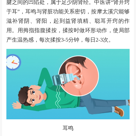
腱之间的凹陷处，属于足少阴肾经。中医讲“肾开窍
于耳”，耳鸣与肾脏功能关系密切，按摩太溪穴能够
滋补肾阴、肾阳，起到益肾填精、聪耳开窍的作
用。用拇指指腹揉按，揉按时做环形动作，使局部
产生温热感，每次揉按3-5分钟，每日2-3次。
耳鸣