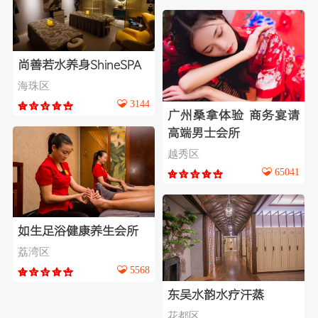
尚善若水养身ShineSPA
海珠区
3144
广州桑拿体验 商务宴请
高端男士会所
越秀区
65041
如生足浴健康养生会所
荔湾区
5568
东吴水韵水疗汗蒸
花都区